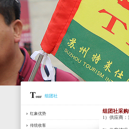
T
our
组团社
组团社采购
红象优势
1）供应商
传统收客