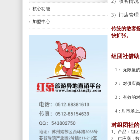
2）收客情
核心功能
3）门店管
加盟中心
传统的散客
快扩张。
组团社借助
1： 无限量
2： 对供应
3： 有效的
4：对市场上
对组团社的
1、产品：组
2、供应商：