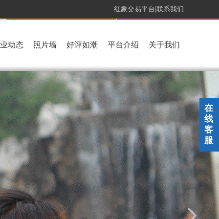
红象交易平台|
联系我们
业动态
照片墙
好评如潮
平台介绍
关于我们
在
线
客
服