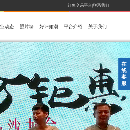
红象交易平台|
联系我们
业动态
照片墙
好评如潮
平台介绍
关于我们
在
线
客
服