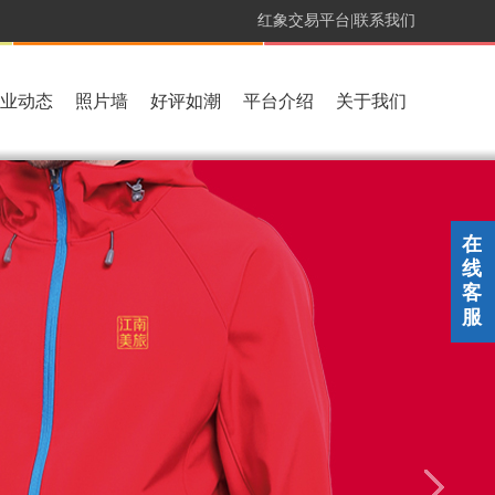
红象交易平台|
联系我们
业动态
照片墙
好评如潮
平台介绍
关于我们
在
线
客
服